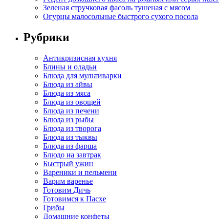
Зеленая стручковая фасоль тушеная с мясом
Огурцы малосольные быстрого сухого посола
Рубрики
Антикризисная кухня
Блины и оладьи
Блюда для мультиварки
Блюда из айвы
Блюда из мяса
Блюда из овощей
Блюда из печени
Блюда из рыбы
Блюда из творога
Блюда из тыквы
Блюда из фарша
Блюдо на завтрак
Быстрый ужин
Вареники и пельмени
Варим варенье
Готовим Дичь
Готовимся к Пасхе
Грибы
Домашние конфеты