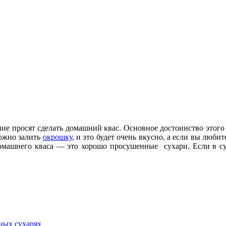
ние просят сделать домашний квас. Основное достоинство этого
можно залить
окрошку
, и это будет очень вкусно, а если вы люби
омашнего кваса — это хорошо просушенные сухари. Если в сух
ных сухарях