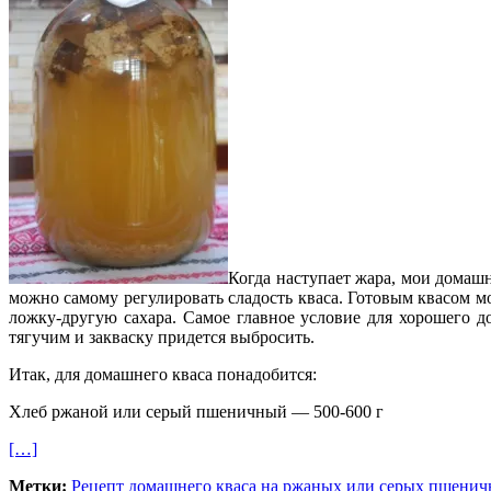
Когда наступает жара, мои домаш
можно самому регулировать сладость кваса. Готовым квасом 
ложку-другую сахара. Самое главное условие для хорошего д
тягучим и закваску придется выбросить.
Итак, для домашнего кваса понадобится:
Хлеб ржаной или серый пшеничный — 500-600 г
[…]
Метки:
Рецепт домашнего кваса на ржаных или серых пшенич