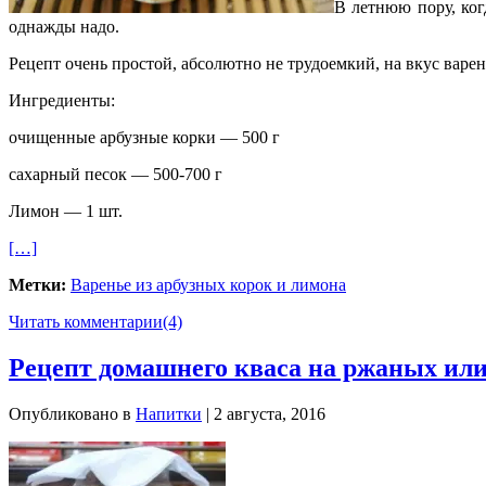
В летнюю пору, ког
однажды надо.
Рецепт очень простой, абсолютно не трудоемкий, на вкус варе
Ингредиенты:
очищенные арбузные корки — 500 г
сахарный песок — 500-700 г
Лимон — 1 шт.
[…]
Метки:
Варенье из арбузных корок и лимона
Читать комментарии
(4)
Рецепт домашнего кваса на ржаных ил
Опубликовано в
Напитки
| 2 августа, 2016