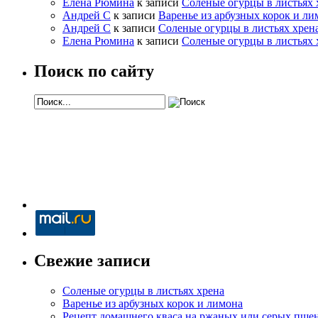
Елена Рюмина
к записи
Соленые огурцы в листьях 
Андрей С
к записи
Варенье из арбузных корок и ли
Андрей С
к записи
Соленые огурцы в листьях хрен
Елена Рюмина
к записи
Соленые огурцы в листьях 
Поиск по сайту
Свежие записи
Соленые огурцы в листьях хрена
Варенье из арбузных корок и лимона
Рецепт домашнего кваса на ржаных или серых пше