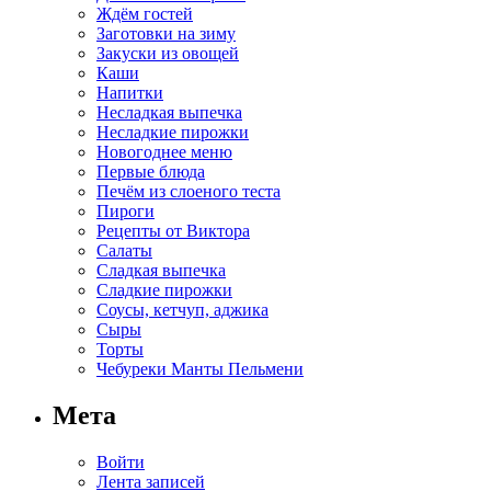
Ждём гостей
Заготовки на зиму
Закуски из овощей
Каши
Напитки
Несладкая выпечка
Несладкие пирожки
Новогоднее меню
Первые блюда
Печём из слоеного теста
Пироги
Рецепты от Виктора
Салаты
Сладкая выпечка
Сладкие пирожки
Соусы, кетчуп, аджика
Сыры
Торты
Чебуреки Манты Пельмени
Мета
Войти
Лента записей