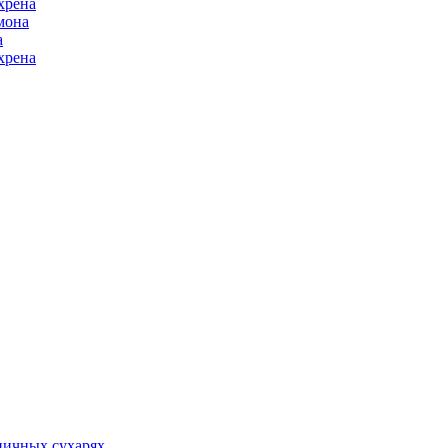
хрена
мона
а
хрена
ничных сухарях