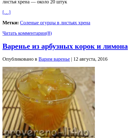
листья хрена — около 20 штук
[…]
Метки:
Соленые огурцы в листьях хрена
Читать комментарии
(8)
Варенье из арбузных корок и лимона
Опубликовано в
Варим варенье
| 12 августа, 2016