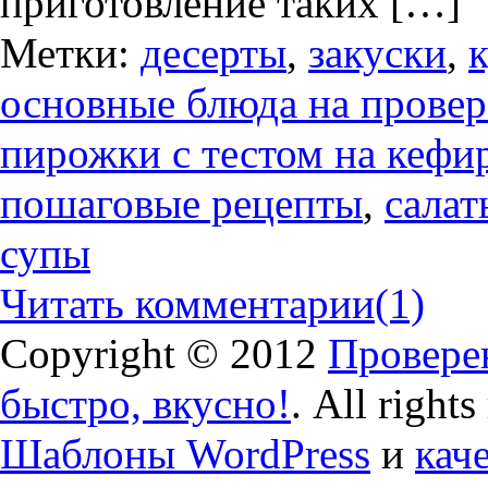
приготовление таких […]
Метки:
десерты
,
закуски
,
основные блюда на провере
пирожки с тестом на кефи
пошаговые рецепты
,
салат
супы
Читать комментарии
(1)
Copyright © 2012
Проверен
быстро, вкусно!
. All right
Шаблоны WordPress
и
кач