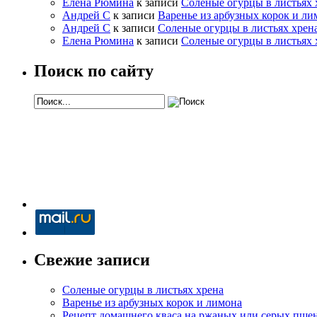
Елена Рюмина
к записи
Соленые огурцы в листьях 
Андрей С
к записи
Варенье из арбузных корок и ли
Андрей С
к записи
Соленые огурцы в листьях хрен
Елена Рюмина
к записи
Соленые огурцы в листьях 
Поиск по сайту
Свежие записи
Соленые огурцы в листьях хрена
Варенье из арбузных корок и лимона
Рецепт домашнего кваса на ржаных или серых пше