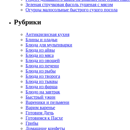
Зеленая стручковая фасоль тушеная с мясом
Огурцы малосольные быстрого сухого посола
Рубрики
Антикризисная кухня
Блины и оладьи
Блюда для мультиварки
Блюда из айвы
Блюда из мяса
Блюда из овощей
Блюда из печени
Блюда из рыбы
Блюда из творога
Блюда из тыквы
Блюда из фарша
Блюдо на завтрак
Быстрый ужин
Вареники и пельмени
Варим варенье
Готовим Дичь
Готовимся к Пасхе
Грибы
Домашние конфеты