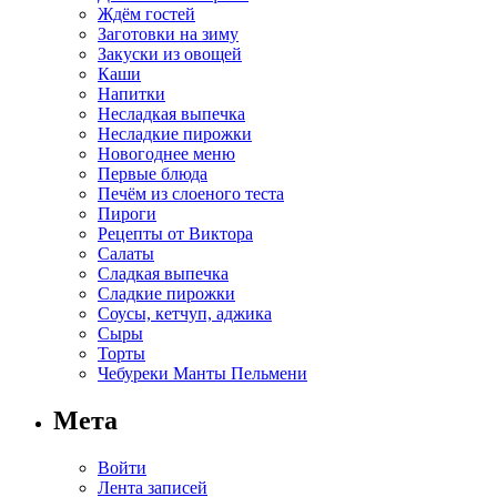
Ждём гостей
Заготовки на зиму
Закуски из овощей
Каши
Напитки
Несладкая выпечка
Несладкие пирожки
Новогоднее меню
Первые блюда
Печём из слоеного теста
Пироги
Рецепты от Виктора
Салаты
Сладкая выпечка
Сладкие пирожки
Соусы, кетчуп, аджика
Сыры
Торты
Чебуреки Манты Пельмени
Мета
Войти
Лента записей