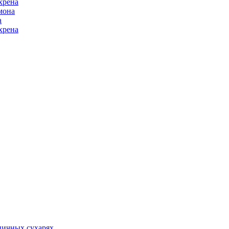
хрена
мона
а
хрена
ничных сухарях