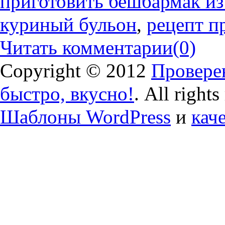
приготовить бешбармак из
куриный бульон
,
рецепт п
Читать комментарии
(0)
Copyright © 2012
Проверен
быстро, вкусно!
. All right
Шаблоны WordPress
и
кач