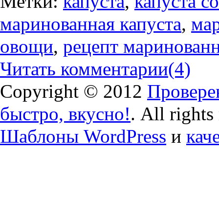
Метки:
капуста
,
капуста с
маринованная капуста
,
мар
овощи
,
рецепт маринован
Читать комментарии
(4)
Copyright © 2012
Проверен
быстро, вкусно!
. All right
Шаблоны WordPress
и
кач