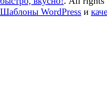
быстро, вкусно!
. All right
Шаблоны WordPress
и
кач