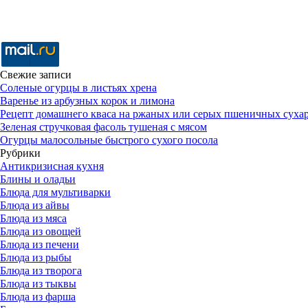
Свежие записи
Соленые огурцы в листьях хрена
Варенье из арбузных корок и лимона
Рецепт домашнего кваса на ржаных или серых пшеничных суха
Зеленая стручковая фасоль тушеная с мясом
Огурцы малосольные быстрого сухого посола
Рубрики
Антикризисная кухня
Блины и оладьи
Блюда для мультиварки
Блюда из айвы
Блюда из мяса
Блюда из овощей
Блюда из печени
Блюда из рыбы
Блюда из творога
Блюда из тыквы
Блюда из фарша