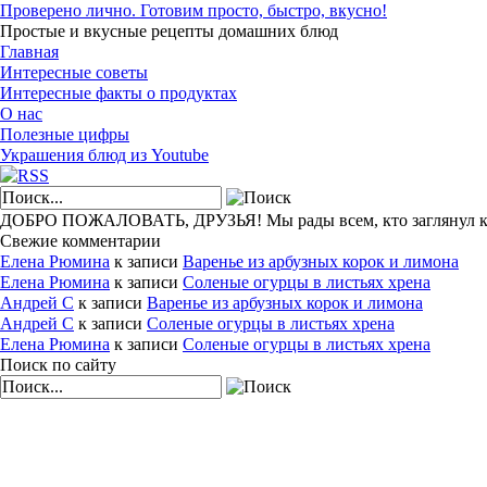
Проверено лично. Готовим просто, быстро, вкусно!
Простые и вкусные рецепты домашних блюд
Главная
Интересные советы
Интересные факты о продуктах
О нас
Полезные цифры
Украшения блюд из Youtube
ДОБРО ПОЖАЛОВАТЬ, ДРУЗЬЯ! Мы рады всем, кто заглянул к на
Свежие комментарии
Елена Рюмина
к записи
Варенье из арбузных корок и лимона
Елена Рюмина
к записи
Соленые огурцы в листьях хрена
Андрей С
к записи
Варенье из арбузных корок и лимона
Андрей С
к записи
Соленые огурцы в листьях хрена
Елена Рюмина
к записи
Соленые огурцы в листьях хрена
Поиск по сайту