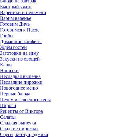
Блюдо на завтрак
Быстрый ужин
Вареники и пельмени
Варим варенье
Готовим Дичь
Готовимся к Пасхе
Грибы
Домашние конфеты
Ждём гостей
Заготовки на зиму
Закуски из овощей
Каши
Напитки
Несладкая выпечка
Несладкие пирожки
Новогоднее меню
Первые блюда
Печём из слоеного теста
Пироги
Рецепты от Виктора
Салаты
Сладкая выпечка
Сладкие пирожки
Соусы, кетчуп, аджика