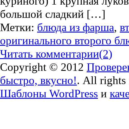
куриного) 1 крупная луко
большой сладкий […]
Метки:
блюда из фарша
,
в
оригинального второго бл
Читать комментарии
(2)
Copyright © 2012
Проверен
быстро, вкусно!
. All right
Шаблоны WordPress
и
кач