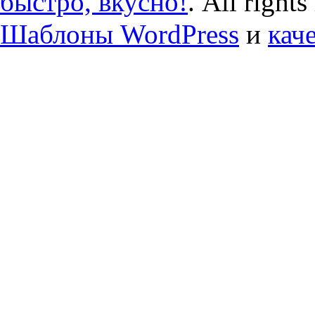
быстро, вкусно!
. All right
Шаблоны WordPress
и
кач