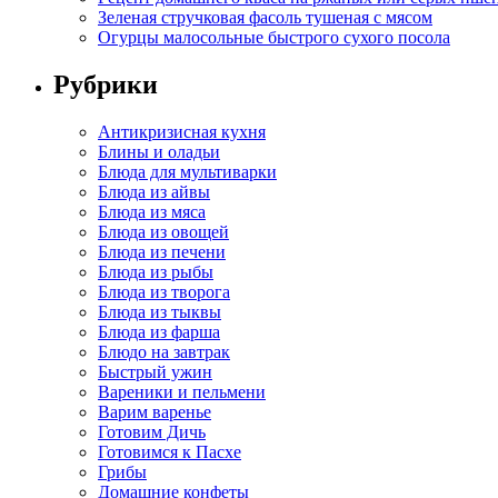
Зеленая стручковая фасоль тушеная с мясом
Огурцы малосольные быстрого сухого посола
Рубрики
Антикризисная кухня
Блины и оладьи
Блюда для мультиварки
Блюда из айвы
Блюда из мяса
Блюда из овощей
Блюда из печени
Блюда из рыбы
Блюда из творога
Блюда из тыквы
Блюда из фарша
Блюдо на завтрак
Быстрый ужин
Вареники и пельмени
Варим варенье
Готовим Дичь
Готовимся к Пасхе
Грибы
Домашние конфеты