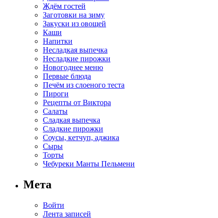
Ждём гостей
Заготовки на зиму
Закуски из овощей
Каши
Напитки
Несладкая выпечка
Несладкие пирожки
Новогоднее меню
Первые блюда
Печём из слоеного теста
Пироги
Рецепты от Виктора
Салаты
Сладкая выпечка
Сладкие пирожки
Соусы, кетчуп, аджика
Сыры
Торты
Чебуреки Манты Пельмени
Мета
Войти
Лента записей