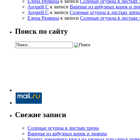
Елена Рюмина
к записи
Соленые огурцы в листьях 
Андрей С
к записи
Варенье из арбузных корок и ли
Андрей С
к записи
Соленые огурцы в листьях хрен
Елена Рюмина
к записи
Соленые огурцы в листьях 
Поиск по сайту
Свежие записи
Соленые огурцы в листьях хрена
Варенье из арбузных корок и лимона
Рецепт домашнего кваса на ржаных или серых пше