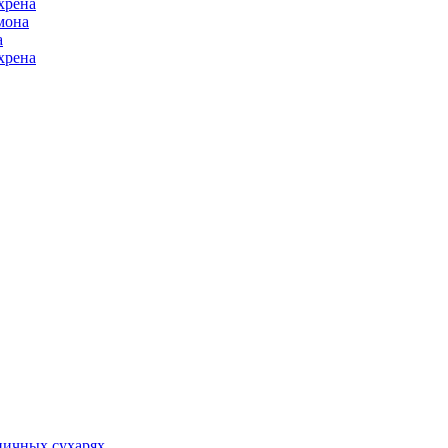
хрена
мона
а
хрена
ничных сухарях