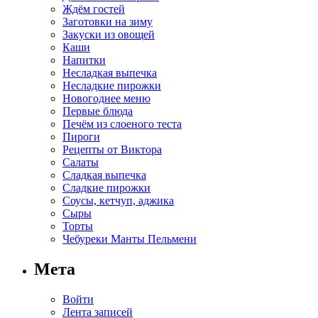
Ждём гостей
Заготовки на зиму
Закуски из овощей
Каши
Напитки
Несладкая выпечка
Несладкие пирожки
Новогоднее меню
Первые блюда
Печём из слоеного теста
Пироги
Рецепты от Виктора
Салаты
Сладкая выпечка
Сладкие пирожки
Соусы, кетчуп, аджика
Сыры
Торты
Чебуреки Манты Пельмени
Мета
Войти
Лента записей