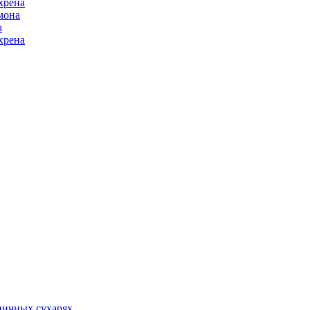
хрена
мона
а
хрена
ничных сухарях