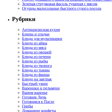
Зеленая стручковая фасоль тушеная с мясом
Огурцы малосольные быстрого сухого посола
Рубрики
Антикризисная кухня
Блины и оладьи
Блюда для мультиварки
Блюда из айвы
Блюда из мяса
Блюда из овощей
Блюда из печени
Блюда из рыбы
Блюда из творога
Блюда из тыквы
Блюда из фарша
Блюдо на завтрак
Быстрый ужин
Вареники и пельмени
Варим варенье
Готовим Дичь
Готовимся к Пасхе
Грибы
Домашние конфеты