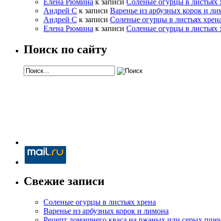
Елена Рюмина
к записи
Соленые огурцы в листьях 
Андрей С
к записи
Варенье из арбузных корок и ли
Андрей С
к записи
Соленые огурцы в листьях хрен
Елена Рюмина
к записи
Соленые огурцы в листьях 
Поиск по сайту
Свежие записи
Соленые огурцы в листьях хрена
Варенье из арбузных корок и лимона
Рецепт домашнего кваса на ржаных или серых пше