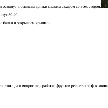
ни остынут, посыпаем дольки мелким сахаром со всех сторон.
инут 30-40.
ые банки и закрываем крышкой.
ого стоит, да и вопрос переработки фруктов решается эффективно