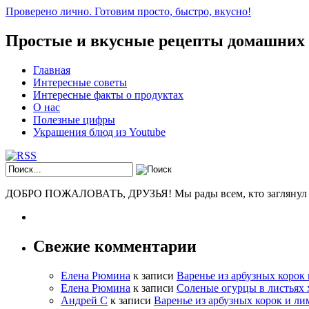
Проверено лично. Готовим просто, быстро, вкусно!
Простые и вкусные рецепты домашних
Главная
Интересные советы
Интересные факты о продуктах
О нас
Полезные цифры
Украшения блюд из Youtube
ДОБРО ПОЖАЛОВАТЬ, ДРУЗЬЯ! Мы рады всем, кто заглянул к н
Свежие комментарии
Елена Рюмина
к записи
Варенье из арбузных корок
Елена Рюмина
к записи
Соленые огурцы в листьях 
Андрей С
к записи
Варенье из арбузных корок и ли