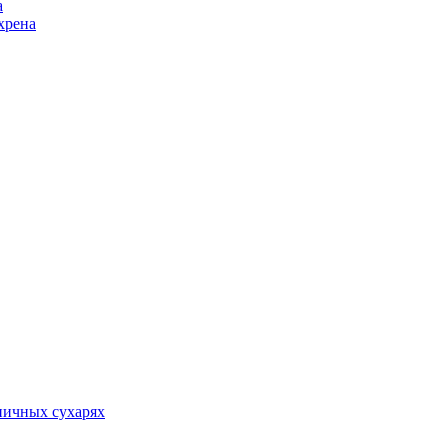
а
хрена
ничных сухарях