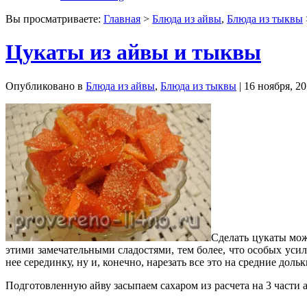
Вы просматриваете:
Главная
>
Блюда из айвы
,
Блюда из тыквы
Цукаты из айвы и тыквы
Опубликовано в
Блюда из айвы
,
Блюда из тыквы
| 16 ноября, 2
Сделать цукаты мож
этими замечательными сладостями, тем более, что особых усил
нее серединку, ну и, конечно, нарезать все это на средние доль
Подготовленную айву засыпаем сахаром из расчета на 3 части 