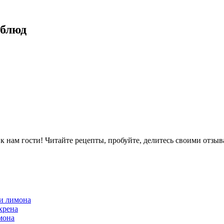
 блюд
ам гости! Читайте рецепты, пробуйте, делитесь своими отзыв
 и лимона
хрена
мона