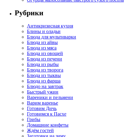
Рубрики
Антикризисная кухня
Блины и оладьи
Блюда для мультиварки
Блюда из айвы
Блюда из мяса
Блюда из овощей
Блюда из печени
Блюда из рыбы
Блюда из творога
Блюда из тыквы
Блюда из фарша
Блюдо на завтрак
Быстрый ужин
Вареники и пельмени
Варим варенье
Готовим Дичь
Готовимся к Пасхе
Грибы
Домашние конфеты
Ждём гостей
Заготовки на зиму