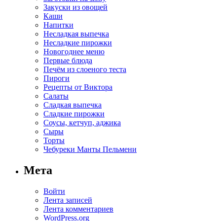
Закуски из овощей
Каши
Напитки
Несладкая выпечка
Несладкие пирожки
Новогоднее меню
Первые блюда
Печём из слоеного теста
Пироги
Рецепты от Виктора
Салаты
Сладкая выпечка
Сладкие пирожки
Соусы, кетчуп, аджика
Сыры
Торты
Чебуреки Манты Пельмени
Мета
Войти
Лента записей
Лента комментариев
WordPress.org