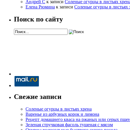
Андрей С
к записи
Соленые огурцы в листьях хрен
Елена Рюмина
к записи
Соленые огурцы в листьях 
Поиск по сайту
Свежие записи
Соленые огурцы в листьях хрена
Варенье из арбузных корок и лимона
Рецепт домашнего кваса на ржаных или серых пше
Зеленая стручковая фасоль тушеная с мясом
Огурцы малосольные быстрого сухого посола