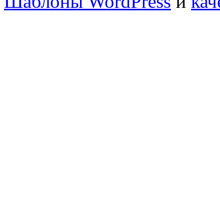
Шаблоны WordPress
и
кач