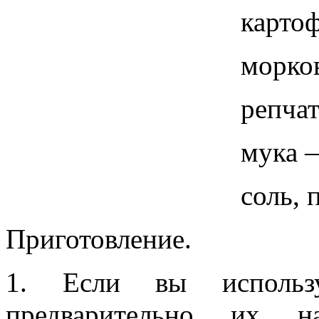
картоф
морко
репча
мука —
соль, 
Приготовление.
1. Если вы исполь
предварительно их н