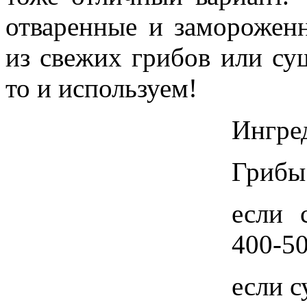
отваренные и заморожен
из свежих грибов или суш
то и используем!
Ингре
Грибы
если 
400-5
если 