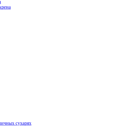
а
хрена
ничных сухарях