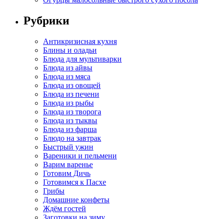
Рубрики
Антикризисная кухня
Блины и оладьи
Блюда для мультиварки
Блюда из айвы
Блюда из мяса
Блюда из овощей
Блюда из печени
Блюда из рыбы
Блюда из творога
Блюда из тыквы
Блюда из фарша
Блюдо на завтрак
Быстрый ужин
Вареники и пельмени
Варим варенье
Готовим Дичь
Готовимся к Пасхе
Грибы
Домашние конфеты
Ждём гостей
Заготовки на зиму