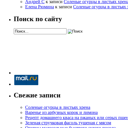
Андрей С
к записи
Соленые огурцы в листьях хрен
Елена Рюмина
к записи
Соленые огурцы в листьях 
Поиск по сайту
Свежие записи
Соленые огурцы в листьях хрена
Варенье из арбузных корок и лимона
Рецепт домашнего кваса на ржаных или серых пше
Зеленая стручковая фасоль тушеная с мясом
Огурцы малосольные быстрого сухого посола