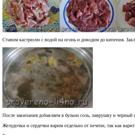
Ставим кастрюлю с водой на огонь и доводим до кипения. Зак
После закипания добавляем в бульон соль, лаврушку и черный
Желудочки и сердечки варим отдельно от печени, так как варит