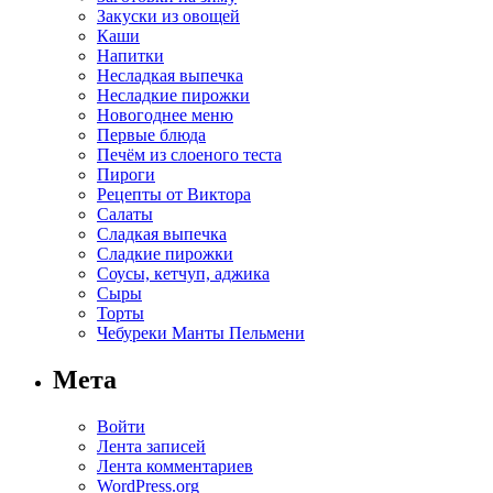
Закуски из овощей
Каши
Напитки
Несладкая выпечка
Несладкие пирожки
Новогоднее меню
Первые блюда
Печём из слоеного теста
Пироги
Рецепты от Виктора
Салаты
Сладкая выпечка
Сладкие пирожки
Соусы, кетчуп, аджика
Сыры
Торты
Чебуреки Манты Пельмени
Мета
Войти
Лента записей
Лента комментариев
WordPress.org