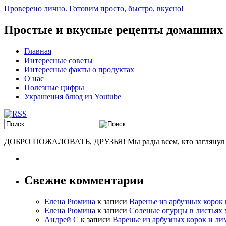
Проверено лично. Готовим просто, быстро, вкусно!
Простые и вкусные рецепты домашних
Главная
Интересные советы
Интересные факты о продуктах
О нас
Полезные цифры
Украшения блюд из Youtube
ДОБРО ПОЖАЛОВАТЬ, ДРУЗЬЯ! Мы рады всем, кто заглянул к н
Свежие комментарии
Елена Рюмина
к записи
Варенье из арбузных корок
Елена Рюмина
к записи
Соленые огурцы в листьях 
Андрей С
к записи
Варенье из арбузных корок и ли