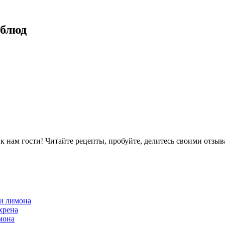
 блюд
ам гости! Читайте рецепты, пробуйте, делитесь своими отзыв
 и лимона
хрена
мона