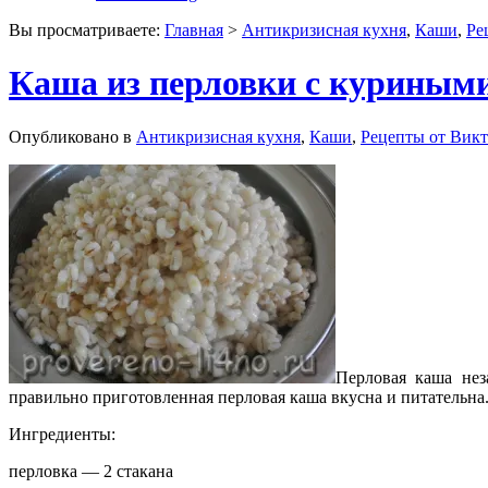
Вы просматриваете:
Главная
>
Антикризисная кухня
,
Каши
,
Ре
Каша из перловки с куриным
Опубликовано в
Антикризисная кухня
,
Каши
,
Рецепты от Викт
Перловая каша нез
правильно приготовленная перловая каша вкусна и питательна
Ингредиенты:
перловка — 2 стакана