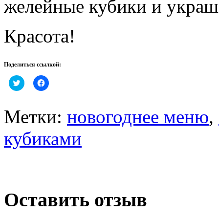
желейные кубики и украш
Красота!
Поделиться ссылкой:
Нажмите,
Нажмите,
чтобы
чтобы
поделиться
открыть
на
на
Twitter
Facebook
Метки:
новогоднее меню
,
(Открывается
(Открывается
в
в
новом
новом
кубиками
окне)
окне)
Оставить отзыв