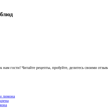
 блюд
ам гости! Читайте рецепты, пробуйте, делитесь своими отзыв
 и лимона
хрена
мона