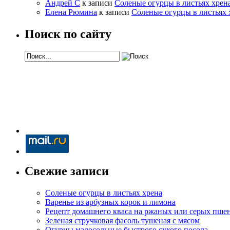
Андрей С
к записи
Соленые огурцы в листьях хрен
Елена Рюмина
к записи
Соленые огурцы в листьях 
Поиск по сайту
Свежие записи
Соленые огурцы в листьях хрена
Варенье из арбузных корок и лимона
Рецепт домашнего кваса на ржаных или серых пше
Зеленая стручковая фасоль тушеная с мясом
Огурцы малосольные быстрого сухого посола