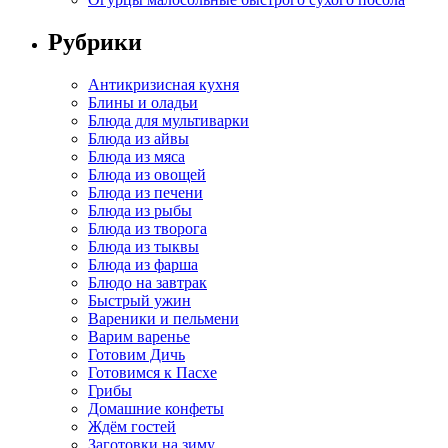
Рубрики
Антикризисная кухня
Блины и оладьи
Блюда для мультиварки
Блюда из айвы
Блюда из мяса
Блюда из овощей
Блюда из печени
Блюда из рыбы
Блюда из творога
Блюда из тыквы
Блюда из фарша
Блюдо на завтрак
Быстрый ужин
Вареники и пельмени
Варим варенье
Готовим Дичь
Готовимся к Пасхе
Грибы
Домашние конфеты
Ждём гостей
Заготовки на зиму