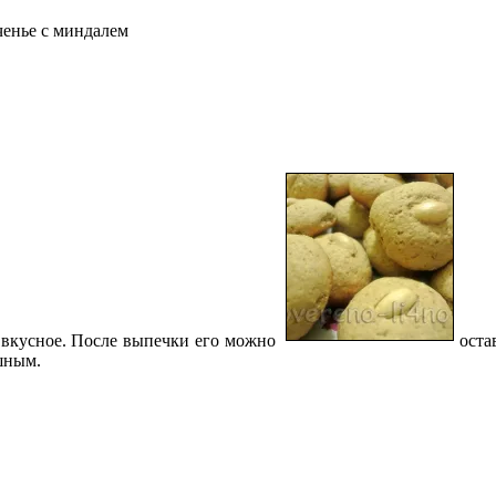
ченье с миндалем
вкусное. После выпечки его можно
оста
ушным.