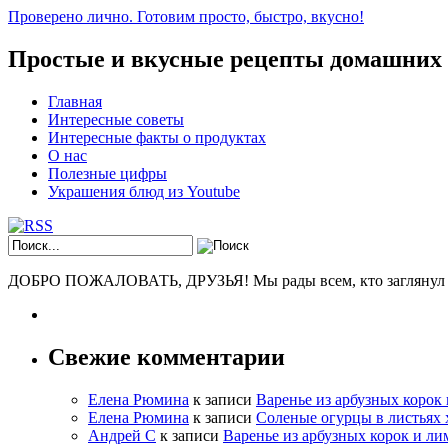
Проверено лично. Готовим просто, быстро, вкусно!
Простые и вкусные рецепты домашних
Главная
Интересные советы
Интересные факты о продуктах
О нас
Полезные цифры
Украшения блюд из Youtube
ДОБРО ПОЖАЛОВАТЬ, ДРУЗЬЯ! Мы рады всем, кто заглянул к н
Свежие комментарии
Елена Рюмина
к записи
Варенье из арбузных корок
Елена Рюмина
к записи
Соленые огурцы в листьях 
Андрей С
к записи
Варенье из арбузных корок и ли