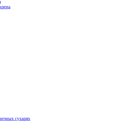
а
хрена
ничных сухарях