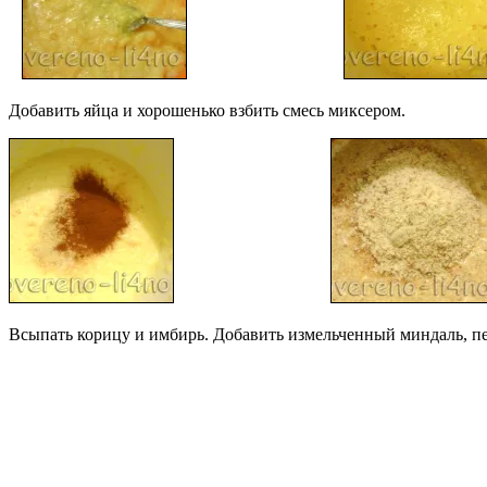
Добавить яйца и хорошенько взбить смесь миксером.
Всыпать корицу и имбирь. Добавить измельченный миндаль, пе