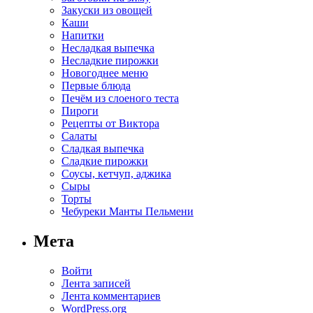
Закуски из овощей
Каши
Напитки
Несладкая выпечка
Несладкие пирожки
Новогоднее меню
Первые блюда
Печём из слоеного теста
Пироги
Рецепты от Виктора
Салаты
Сладкая выпечка
Сладкие пирожки
Соусы, кетчуп, аджика
Сыры
Торты
Чебуреки Манты Пельмени
Мета
Войти
Лента записей
Лента комментариев
WordPress.org