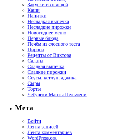
Закуски из овощей
Каши
Напитки
Несладкая выпечка
Несладкие пирожки
Новогоднее меню
Первые блюда
Печём из слоеного теста
Пироги
Рецепты от Виктора
Салаты
Сладкая выпечка
Сладкие пирожки
Соусы, кетчуп, аджика
Сыры
Торты
Чебуреки Манты Пельмени
Мета
Войти
Лента записей
Лента комментариев
WordPress.org