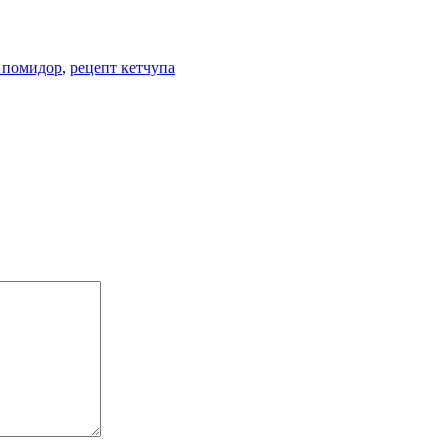
з помидор
,
рецепт кетчупа