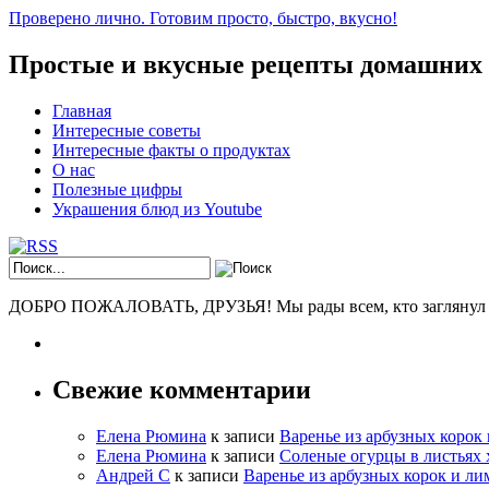
Проверено лично. Готовим просто, быстро, вкусно!
Простые и вкусные рецепты домашних
Главная
Интересные советы
Интересные факты о продуктах
О нас
Полезные цифры
Украшения блюд из Youtube
ДОБРО ПОЖАЛОВАТЬ, ДРУЗЬЯ! Мы рады всем, кто заглянул к н
Свежие комментарии
Елена Рюмина
к записи
Варенье из арбузных корок
Елена Рюмина
к записи
Соленые огурцы в листьях 
Андрей С
к записи
Варенье из арбузных корок и ли