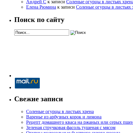
Андрей С
к записи
Соленые огурцы в листьях хрен
Елена Рюмина
к записи
Соленые огурцы в листьях 
Поиск по сайту
Свежие записи
Соленые огурцы в листьях хрена
Варенье из арбузных корок и лимона
Рецепт домашнего кваса на ржаных или серых пше
Зеленая стручковая фасоль тушеная с мясом
Огурцы малосольные быстрого сухого посола