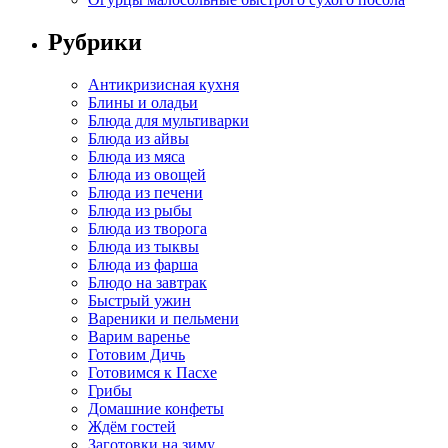
Рубрики
Антикризисная кухня
Блины и оладьи
Блюда для мультиварки
Блюда из айвы
Блюда из мяса
Блюда из овощей
Блюда из печени
Блюда из рыбы
Блюда из творога
Блюда из тыквы
Блюда из фарша
Блюдо на завтрак
Быстрый ужин
Вареники и пельмени
Варим варенье
Готовим Дичь
Готовимся к Пасхе
Грибы
Домашние конфеты
Ждём гостей
Заготовки на зиму