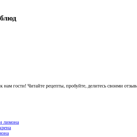
 блюд
ам гости! Читайте рецепты, пробуйте, делитесь своими отзыв
 и лимона
хрена
мона