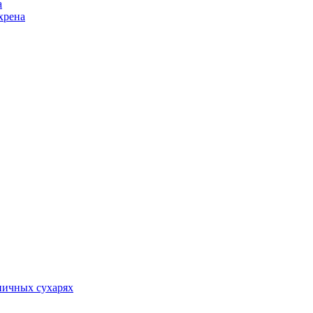
а
хрена
ничных сухарях