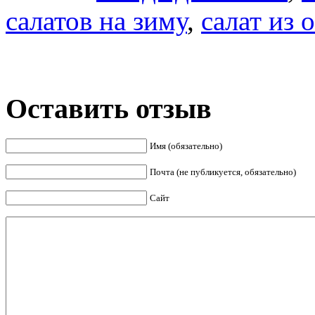
новом
новом
салатов на зиму
окне)
окне)
,
салат из 
Оставить отзыв
Имя (обязательно)
Почта (не публикуется, обязательно)
Сайт