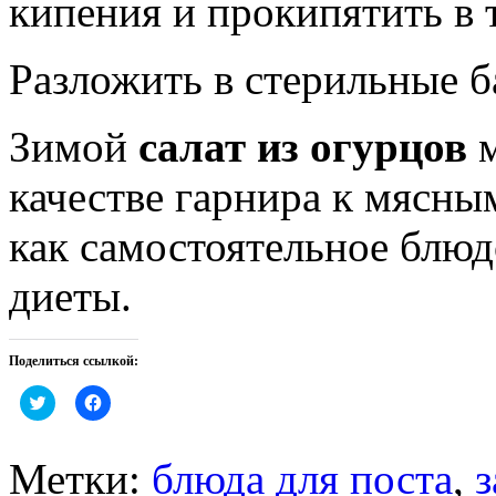
кипения и прокипятить в 
Разложить в стерильные ба
Зимой
салат из огурцов
м
качестве гарнира к мясны
как самостоятельное блюд
диеты.
Поделиться ссылкой:
Нажмите,
Нажмите,
чтобы
чтобы
поделиться
открыть
на
на
Twitter
Facebook
Метки:
блюда для поста
,
з
(Открывается
(Открывается
в
в