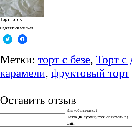
Торт готов
Поделиться ссылкой:
Нажмите,
Нажмите,
чтобы
чтобы
поделиться
открыть
на
на
Twitter
Facebook
Метки:
торт с безе
,
Торт с
(Открывается
(Открывается
в
в
новом
новом
окне)
окне)
карамели
,
фруктовый торт
Оставить отзыв
Имя (обязательно)
Почта (не публикуется, обязательно)
Сайт