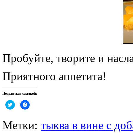
Пробуйте, творите и насл
Приятного аппетита!
Поделиться ссылкой:
Нажмите,
Нажмите,
чтобы
чтобы
поделиться
открыть
на
на
Twitter
Facebook
Метки:
тыква в вине с до
(Открывается
(Открывается
в
в
новом
новом