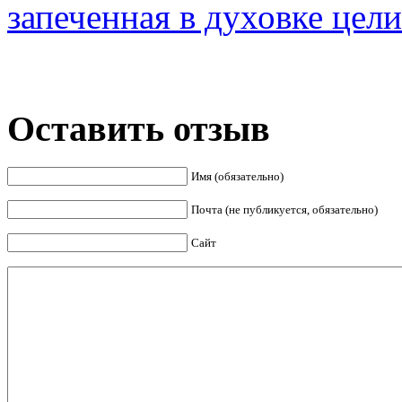
запеченная в духовке цел
окне)
окне)
Оставить отзыв
Имя (обязательно)
Почта (не публикуется, обязательно)
Сайт