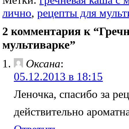
в
в
новом
новом
лично
окне)
окне)
,
рецепты для мульт
2 комментария к “Гречн
мультиварке”
Оксана
:
05.12.2013 в 18:15
Леночка, спасибо за ре
действительно ароматна