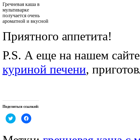
Гречневая каша в
мультиварке
получается очень
ароматной и вкусной
Приятного аппетита!
P.S. А еще на нашем сайт
куриной печени
, пригото
Поделиться ссылкой:
Нажмите,
Нажмите,
чтобы
чтобы
поделиться
открыть
на
на
Twitter
Facebook
Метки:
гречневая каша с 
(Открывается
(Открывается