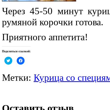
Через 45-50 минут кури
румяной корочки готова.
Приятного аппетита!
Поделиться ссылкой:
Нажмите,
Нажмите,
чтобы
чтобы
поделиться
открыть
на
на
Twitter
Facebook
Метки:
Курица со специям
(Открывается
(Открывается
в
в
новом
новом
окне)
окне)
Оставить отзыв