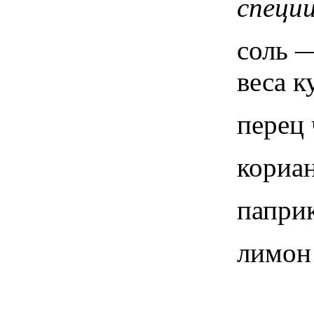
специи
соль —
веса к
перец
кориан
паприк
лимон