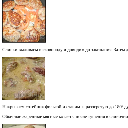
Сливки выливаем в сковороду и доводим до закипания. Затем д
Накрываем сотейник фольгой и ставим в разогретую до 180º ду
Обычные жаренные мясные котлеты после тушения в сливочном