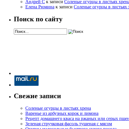
Андрей С
к записи
Соленые огурцы в листьях хрен
Елена Рюмина
к записи
Соленые огурцы в листьях 
Поиск по сайту
Свежие записи
Соленые огурцы в листьях хрена
Варенье из арбузных корок и лимона
Рецепт домашнего кваса на ржаных или серых пше
Зеленая стручковая фасоль тушеная с мясом
Огурцы малосольные быстрого сухого посола