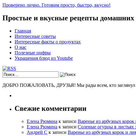
Проверено лично. Готовим просто, быстро, вкусно!
Простые и вкусные рецепты домашних
Главная
Интересные советы
Интересные факты о продуктах
О нас
Полезные цифры
Украшения блюд из Youtube
ДОБРО ПОЖАЛОВАТЬ, ДРУЗЬЯ! Мы рады всем, кто заглянул к н
Свежие комментарии
Елена Рюмина
к записи
Варенье из арбузных корок
Елена Рюмина
к записи
Соленые огурцы в листьях 
Андрей С
к записи
Варенье из арбузных корок и ли