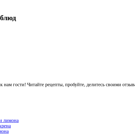
 блюд
ам гости! Читайте рецепты, пробуйте, делитесь своими отзыв
 и лимона
хрена
мона