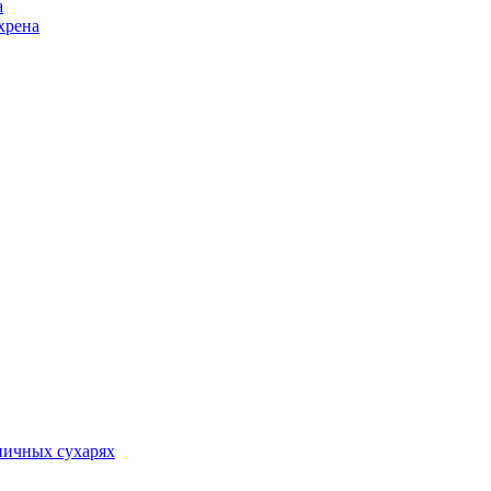
а
хрена
ничных сухарях