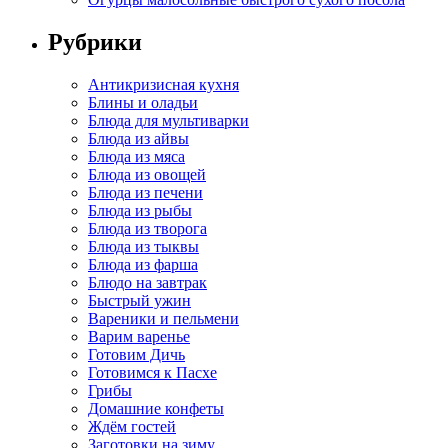
Рубрики
Антикризисная кухня
Блины и оладьи
Блюда для мультиварки
Блюда из айвы
Блюда из мяса
Блюда из овощей
Блюда из печени
Блюда из рыбы
Блюда из творога
Блюда из тыквы
Блюда из фарша
Блюдо на завтрак
Быстрый ужин
Вареники и пельмени
Варим варенье
Готовим Дичь
Готовимся к Пасхе
Грибы
Домашние конфеты
Ждём гостей
Заготовки на зиму