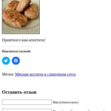
Приятного вам аппетита!
Поделиться ссылкой:
Нажмите,
Нажмите,
чтобы
чтобы
поделиться
открыть
на
на
Twitter
Facebook
Метки:
Мясные котлеты в сливочном соусе
(Открывается
(Открывается
в
в
новом
новом
окне)
окне)
Оставить отзыв
Имя (обязательно)