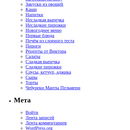
Закуски из овощей
Каши
Напитки
Несладкая выпечка
Несладкие пирожки
Новогоднее меню
Первые блюда
Печём из слоеного теста
Пироги
Рецепты от Виктора
Салаты
Сладкая выпечка
Сладкие пирожки
Соусы, кетчуп, аджика
Сыры
Торты
Чебуреки Манты Пельмени
Мета
Войти
Лента записей
Лента комментариев
WordPress.org