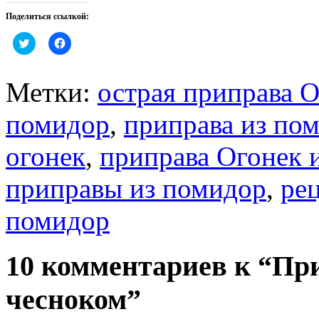
Поделиться ссылкой:
Нажмите,
Нажмите,
чтобы
чтобы
поделиться
открыть
на
на
Twitter
Facebook
Метки:
острая приправа 
(Открывается
(Открывается
в
в
новом
новом
помидор
окне)
окне)
,
приправа из по
огонек
,
приправа Огонек 
приправы из помидор
,
ре
помидор
10 комментариев к “При
чесноком”