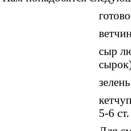
готово
ветчин
сыр л
сырок
зелень
кетчу
5-6 ст
Для см