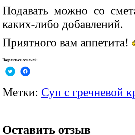
Подавать можно со смет
каких-либо добавлений.
Приятного вам аппетита!
Поделиться ссылкой:
Нажмите,
Нажмите,
чтобы
чтобы
поделиться
открыть
на
на
Twitter
Facebook
Метки:
Суп с гречневой к
(Открывается
(Открывается
в
в
новом
новом
окне)
окне)
Оставить отзыв