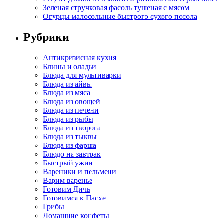
Зеленая стручковая фасоль тушеная с мясом
Огурцы малосольные быстрого сухого посола
Рубрики
Антикризисная кухня
Блины и оладьи
Блюда для мультиварки
Блюда из айвы
Блюда из мяса
Блюда из овощей
Блюда из печени
Блюда из рыбы
Блюда из творога
Блюда из тыквы
Блюда из фарша
Блюдо на завтрак
Быстрый ужин
Вареники и пельмени
Варим варенье
Готовим Дичь
Готовимся к Пасхе
Грибы
Домашние конфеты