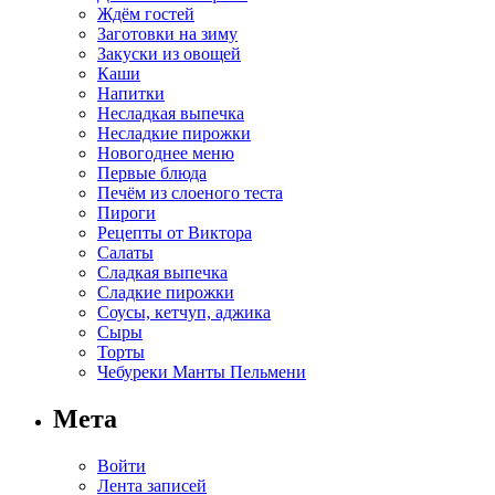
Ждём гостей
Заготовки на зиму
Закуски из овощей
Каши
Напитки
Несладкая выпечка
Несладкие пирожки
Новогоднее меню
Первые блюда
Печём из слоеного теста
Пироги
Рецепты от Виктора
Салаты
Сладкая выпечка
Сладкие пирожки
Соусы, кетчуп, аджика
Сыры
Торты
Чебуреки Манты Пельмени
Мета
Войти
Лента записей