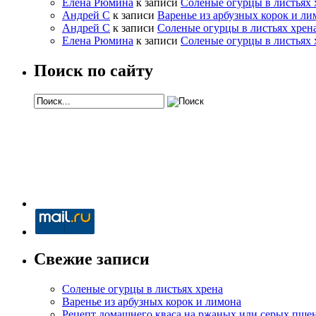
Елена Рюмина
к записи
Соленые огурцы в листьях 
Андрей С
к записи
Варенье из арбузных корок и ли
Андрей С
к записи
Соленые огурцы в листьях хрен
Елена Рюмина
к записи
Соленые огурцы в листьях 
Поиск по сайту
Свежие записи
Соленые огурцы в листьях хрена
Варенье из арбузных корок и лимона
Рецепт домашнего кваса на ржаных или серых пше