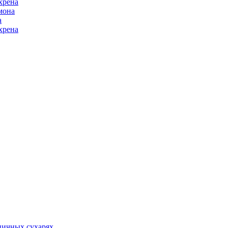
хрена
мона
а
хрена
ничных сухарях