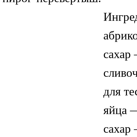
Ингре
абрик
сахар 
сливо
для те
яйца —
сахар 