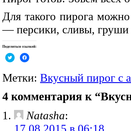
Для такого пирога можно
— персики, сливы, груши
Поделиться ссылкой:
Нажмите,
Нажмите,
чтобы
чтобы
поделиться
открыть
на
на
Twitter
Facebook
Метки:
Вкусный пирог с 
(Открывается
(Открывается
в
в
новом
новом
окне)
окне)
4 комментария к “Вкус
Natasha
:
17.08.2015 в 06:18