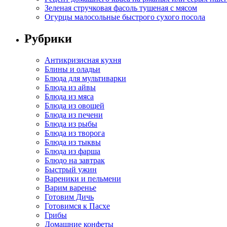
Зеленая стручковая фасоль тушеная с мясом
Огурцы малосольные быстрого сухого посола
Рубрики
Антикризисная кухня
Блины и оладьи
Блюда для мультиварки
Блюда из айвы
Блюда из мяса
Блюда из овощей
Блюда из печени
Блюда из рыбы
Блюда из творога
Блюда из тыквы
Блюда из фарша
Блюдо на завтрак
Быстрый ужин
Вареники и пельмени
Варим варенье
Готовим Дичь
Готовимся к Пасхе
Грибы
Домашние конфеты