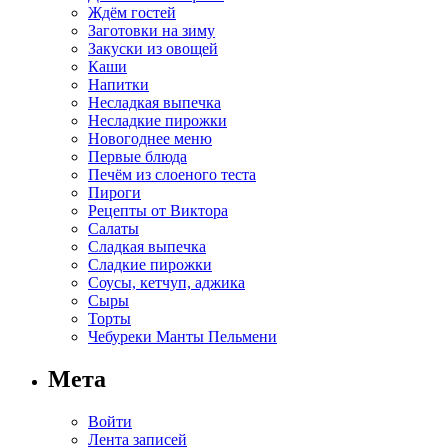
Ждём гостей
Заготовки на зиму
Закуски из овощей
Каши
Напитки
Несладкая выпечка
Несладкие пирожки
Новогоднее меню
Первые блюда
Печём из слоеного теста
Пироги
Рецепты от Виктора
Салаты
Сладкая выпечка
Сладкие пирожки
Соусы, кетчуп, аджика
Сыры
Торты
Чебуреки Манты Пельмени
Мета
Войти
Лента записей