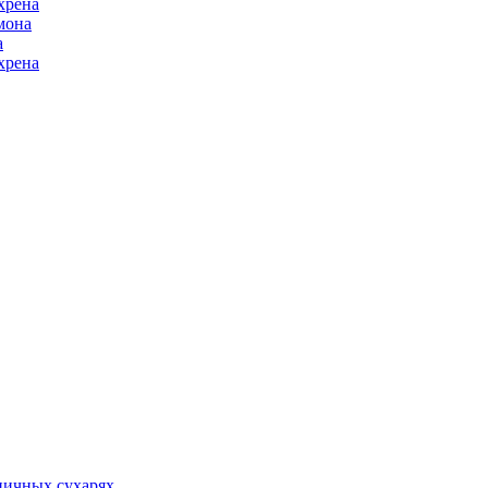
хрена
мона
а
хрена
ничных сухарях