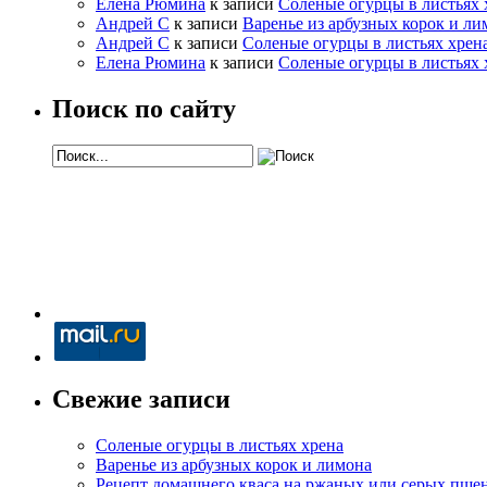
Елена Рюмина
к записи
Соленые огурцы в листьях 
Андрей С
к записи
Варенье из арбузных корок и ли
Андрей С
к записи
Соленые огурцы в листьях хрен
Елена Рюмина
к записи
Соленые огурцы в листьях 
Поиск по сайту
Свежие записи
Соленые огурцы в листьях хрена
Варенье из арбузных корок и лимона
Рецепт домашнего кваса на ржаных или серых пше