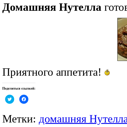
Домашняя Нутелла
готов
Приятного аппетита!
Поделиться ссылкой:
Нажмите,
Нажмите,
чтобы
чтобы
поделиться
открыть
на
на
Twitter
Facebook
Метки:
домашняя Нутелла
(Открывается
(Открывается
в
в
новом
новом