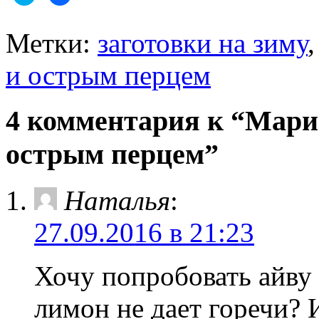
чтобы
чтобы
поделиться
открыть
на
на
Twitter
Facebook
Метки:
заготовки на зиму
(Открывается
(Открывается
в
в
новом
новом
и острым перцем
окне)
окне)
4 комментария к “Мари
острым перцем”
Наталья
:
27.09.2016 в 21:23
Хочу попробовать айву 
лимон не дает горечи? 