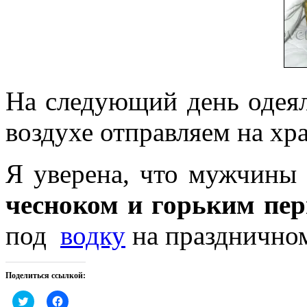
На следующий день одеял
воздухе отправляем на хр
Я уверена, что мужчины
чесноком и горьким пе
под
водку
на праздничном
Поделиться ссылкой:
Нажмите,
Нажмите,