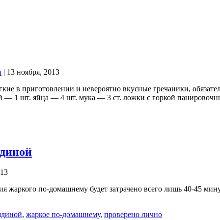
н
| 13 ноября, 2013
гкие в приготовлении и невероятно вкусные гречаники, обязат
 — 1 шт. яйца — 4 шт. мука — 3 ст. ложки с горкой панировочн
ядиной
013
ия жаркого по-домашнему будет затрачено всего лишь 40-45 мин
ядиной
,
жаркое по-домашнему
,
проверено лично