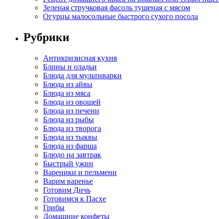
Зеленая стручковая фасоль тушеная с мясом
Огурцы малосольные быстрого сухого посола
Рубрики
Антикризисная кухня
Блины и оладьи
Блюда для мультиварки
Блюда из айвы
Блюда из мяса
Блюда из овощей
Блюда из печени
Блюда из рыбы
Блюда из творога
Блюда из тыквы
Блюда из фарша
Блюдо на завтрак
Быстрый ужин
Вареники и пельмени
Варим варенье
Готовим Дичь
Готовимся к Пасхе
Грибы
Домашние конфеты