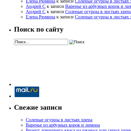
Елена Рюмина
к записи
Соленые огурцы в листьях 
Андрей С
к записи
Варенье из арбузных корок и ли
Андрей С
к записи
Соленые огурцы в листьях хрен
Елена Рюмина
к записи
Соленые огурцы в листьях 
Поиск по сайту
Свежие записи
Соленые огурцы в листьях хрена
Варенье из арбузных корок и лимона
Рецепт домашнего кваса на ржаных или серых пше