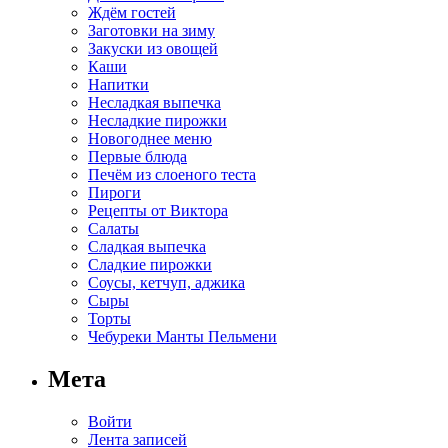
Ждём гостей
Заготовки на зиму
Закуски из овощей
Каши
Напитки
Несладкая выпечка
Несладкие пирожки
Новогоднее меню
Первые блюда
Печём из слоеного теста
Пироги
Рецепты от Виктора
Салаты
Сладкая выпечка
Сладкие пирожки
Соусы, кетчуп, аджика
Сыры
Торты
Чебуреки Манты Пельмени
Мета
Войти
Лента записей