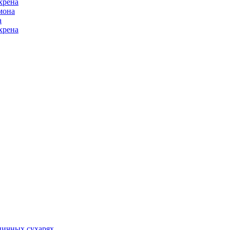
хрена
мона
а
хрена
ничных сухарях