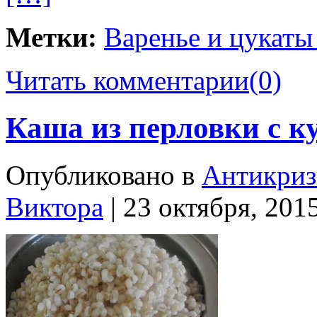
Метки:
Варенье и цукаты
Читать комментарии
(0)
Каша из перловки с 
Опубликовано в
Антикриз
Виктора
| 23 октября, 201